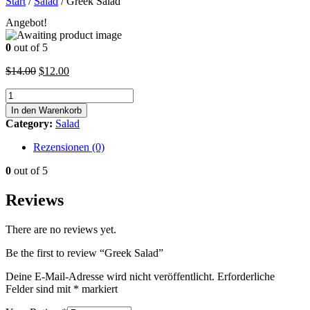
Start
/
Salad
/ Greek Salad
Angebot!
0
out of 5
Ursprünglicher
Aktueller
$
14.00
$
12.00
Preis
Preis
Greek
war:
ist:
Salad
$14.00
$12.00.
In den Warenkorb
Menge
Category:
Salad
Rezensionen (0)
0
out of 5
Reviews
There are no reviews yet.
Be the first to review “Greek Salad”
Deine E-Mail-Adresse wird nicht veröffentlicht.
Erforderliche
Felder sind mit
*
markiert